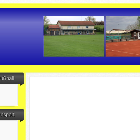
ußball
ensport