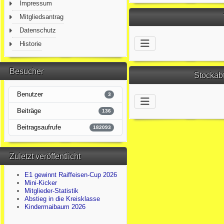
Impressum
Mitgliedsantrag
Datenschutz
Historie
Besucher
Stockab
Benutzer
3
Beiträge
136
Beitragsaufrufe
182093
Zuletzt veröffentlicht
E1 gewinnt Raiffeisen-Cup 2026
Mini-Kicker
Mitglieder-Statistik
Abstieg in die Kreisklasse
Kindermaibaum 2026